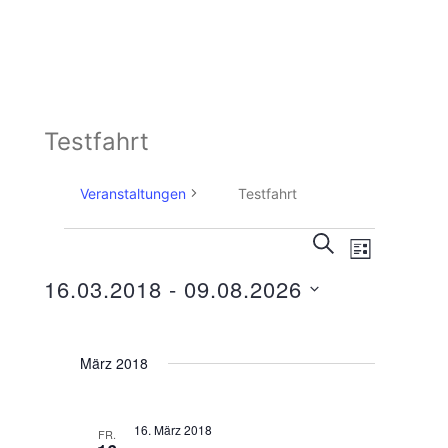
Testfahrt
Veranstaltungen
Testfahrt
V
SUCHE
V
LISTE
Veranstaltungen
e
e
16.03.2018
 - 
09.08.2026
r
r
D
a
a
a
n
n
März 2018
t
s
s
u
t
t
m
16. März 2018
FR.
a
w
a