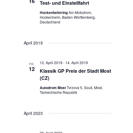
16
Test- und Einstellfahrt
ä
l
l
h
Hockenheimring
Am Motodrom,
t
t
Hockenheim, Baden-Württemberg,
l
u
Deutschland
u
e
n
n
n
g
.
g
April 2019
e
A
n
n
12. April 2019
-
14. April 2019
S
FR.
12
s
Klassik GP Preis der Stadt Most
u
i
(CZ)
c
c
Autodrom Most
Tvrzova 5, Souš, Most,
h
Tschechische Republik
h
e
t
u
e
April 2023
n
n
d
-
A
26. April 2023