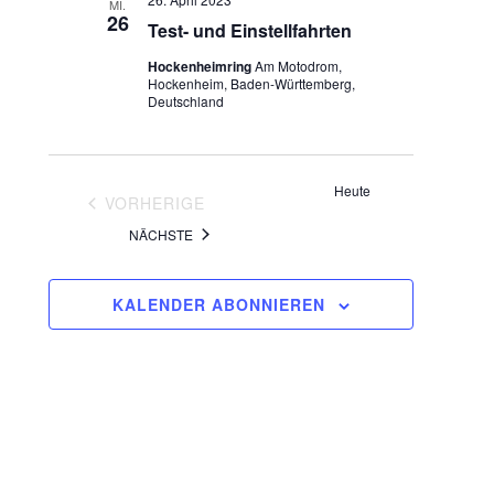
MI.
N
n
26
Test- und Einstellfahrten
a
s
Hockenheimring
Am Motodrom,
v
i
Hockenheim, Baden-Württemberg,
Deutschland
i
c
h
g
t
a
Heute
VERANSTALTUNGEN
VORHERIGE
e
t
VERANSTALTUNGEN
n
NÄCHSTE
i
,
o
N
n
KALENDER ABONNIEREN
a
v
i
g
a
t