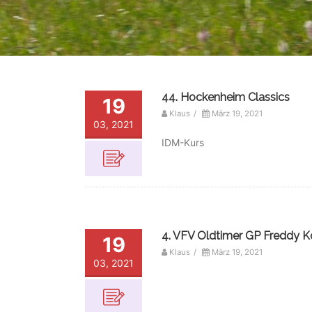
44. Hockenheim Classics
19
Klaus
/
März 19, 2021
03, 2021
IDM-Kurs
4. VFV Oldtimer GP Freddy Ko
19
Klaus
/
März 19, 2021
03, 2021