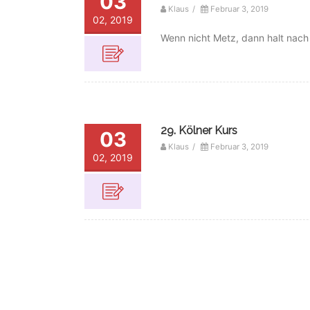
03
Klaus
/
Februar 3, 2019
02, 2019
Wenn nicht Metz, dann halt nach
29. Kölner Kurs
03
Klaus
/
Februar 3, 2019
02, 2019
Großer Preis von Colmar Ber
03
Klaus
/
Februar 3, 2019
02, 2019